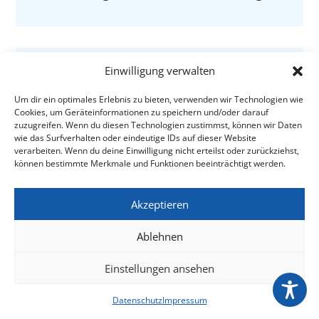
Einwilligung verwalten

Um dir ein optimales Erlebnis zu bieten, verwenden wir Technologien wie
Cookies, um Geräteinformationen zu speichern und/oder darauf
Suchtmittel
zuzugreifen. Wenn du diesen Technologien zustimmst, können wir Daten
wie das Surfverhalten oder eindeutige IDs auf dieser Website
Alkohol- und Drogenverbot auf dem
verarbeiten. Wenn du deine Einwilligung nicht erteilst oder zurückziehst,
Gelände, Rauchen nur in ausgewiesenen
können bestimmte Merkmale und Funktionen beeinträchtigt werden.
Raucher-Pavillons.
Akzeptieren
Ablehnen

Einstellungen ansehen
Datenschutz
Impressum
WLAN